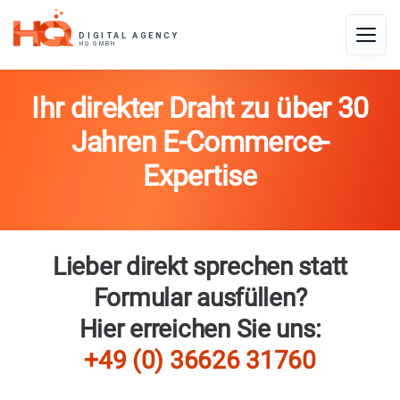
Skip
to
Toggle
content
naviga
Ihr direkter Draht zu über 30
Jahren E-Commerce-
Expertise
Lieber direkt sprechen statt
Formular ausfüllen?
Hier erreichen Sie uns:
+49 (0) 36626 31760