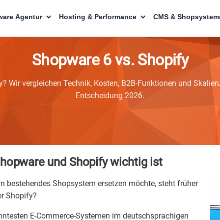
are Agentur
Hosting & Performance
CMS & Shopsystem
Shopware 6 vs. Shopify
 Wir vergleichen Technik, Kosten, B2B-Funktionen und Skalieru
Entscheidung 2026.
hopware und Shopify wichtig ist
in bestehendes Shopsystem ersetzen möchte, steht früher
er Shopify?
anntesten E-Commerce-Systemen im deutschsprachigen