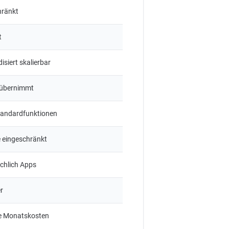
hränkt
t
isiert skalierbar
 übernimmt
Standardfunktionen
e eingeschränkt
chlich Apps
r
e Monatskosten