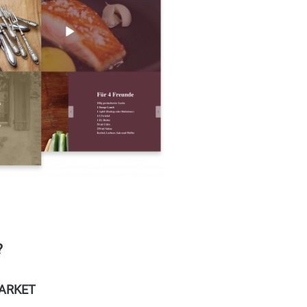
?
MARKET