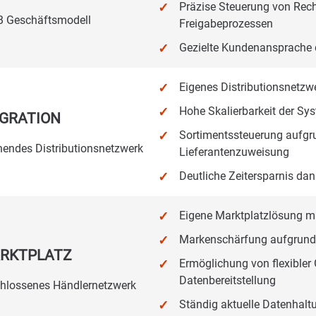
Präzise Steuerung von Rech
B Geschäftsmodell
Freigabeprozessen
Gezielte Kundenansprache d
Eigenes Distributionsnetz
Hohe Skalierbarkeit der Sy
GRATION
Sortimentssteuerung aufgru
ichendes Distributionsnetzwerk
Lieferantenzuweisung
Deutliche Zeitersparnis d
Eigene Marktplatzlösung m
Markenschärfung aufgrund 
ARKTPLATZ
Ermöglichung von flexible
Datenbereitstellung
schlossenes Händlernetzwerk
Ständig aktuelle Datenhal