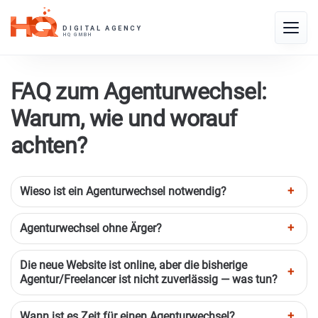
Skip
to
Toggle
content
naviga
FAQ zum Agenturwechsel:
Warum, wie und worauf
achten?
Wieso ist ein Agenturwechsel notwendig?
Agenturwechsel ohne Ärger?
Die neue Website ist online, aber die bisherige
Agentur/Freelancer ist nicht zuverlässig — was tun?
Wann ist es Zeit für einen Agenturwechsel?