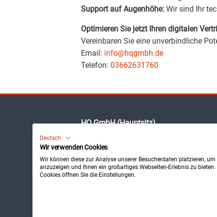
Support auf Augenhöhe:
Wir sind Ihr te
Optimieren Sie jetzt Ihren digitalen Vert
Vereinbaren Sie eine unverbindliche Pote
Email:
info@hqgmbh.de
Telefon:
03662631760
HQ GmbH (Hauptsitz)
Triptiser Str. 20
Deutsch
07955 Auma-Weidatal
Wir verwenden Cookies
Deutschland
Wir können diese zur Analyse unserer Besucherdaten platzieren, um u
anzuzeigen und Ihnen ein großartiges Webseiten-Erlebnis zu bieten
Cookies öffnen Sie die Einstellungen.
📞 Telefon:
036626 31760
✉️ E-Mail:
info@hqgmbh.de