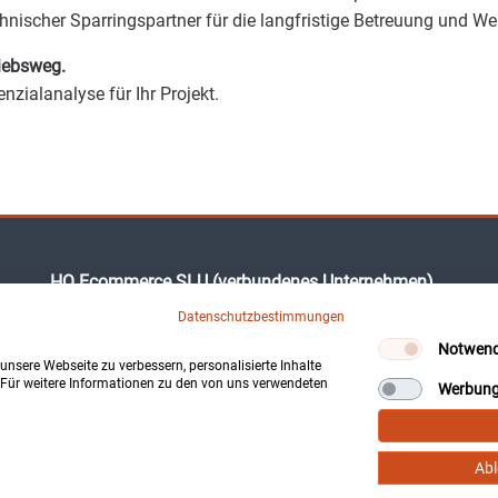
chnischer Sparringspartner für die langfristige Betreuung und We
riebsweg.
nzialanalyse für Ihr Projekt.
HQ Ecommerce SLU (verbundenes Unternehmen)
Camí des Puig, 3
Datenschutzbestimmungen
07360 Lloseta (Illes Balears)
Notwend
Spanien
nsere Webseite zu verbessern, personalisierte Inhalte
. Für weitere Informationen zu den von uns verwendeten
Werbun
Ab