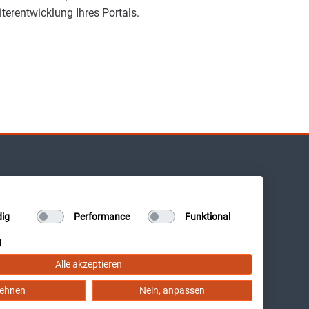
iterentwicklung Ihres Portals.
Impressum
Datenschutz
ig
Performance
Funktional
Kontakt
g
Cookie-Einstellungen
Alle akzeptieren
Redaktionelle Richtlinien
lehnen
Nein, anpassen