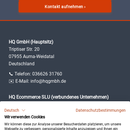
Kontakt aufnehmen
›
HQ GmbH (Hauptsitz)
Triptiser Str. 20
07955 Auma-Weidatal
Deutschland
📞 Telefon:
036626 31760
✉️ E-Mail:
info@hqgmbh.de
HQ Ecommerce SLU (verbundenes Unternehmen)
Camí des Puig, 3
Deutsch
Datenschutzbestimmungen
07360 Lloseta (Illes Balears)
Wir verwenden Cookies
Spanien
Wir können diese zur Analyse unserer Besucherdaten platzieren, um unsere
Webseite zu verbessern, personalisierte Inhalte anzuzeigen und Ihnen ein