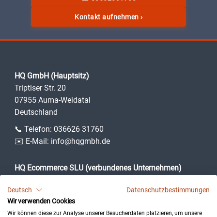
Kontakt aufnehmen
›
HQ GmbH (Hauptsitz)
Triptiser Str. 20
07955 Auma-Weidatal
Deutschland
📞 Telefon:
036626 31760
✉️ E-Mail:
info@hqgmbh.de
HQ Ecommerce SLU (verbundenes Unternehmen)
Camí des Puig, 3
Deutsch
Datenschutzbestimmungen
07360 Lloseta (Illes Balears)
Wir verwenden Cookies
Spanien
Wir können diese zur Analyse unserer Besucherdaten platzieren, um unsere