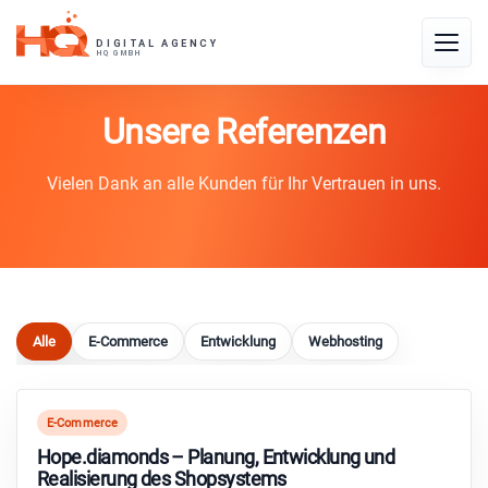
Skip
to
Toggle
content
naviga
Unsere Referenzen
Vielen Dank an alle Kunden für Ihr Vertrauen in uns.
Alle
E-Commerce
Entwicklung
Webhosting
E-Commerce
Hope.diamonds – Planung, Entwicklung und
Realisierung des Shopsystems