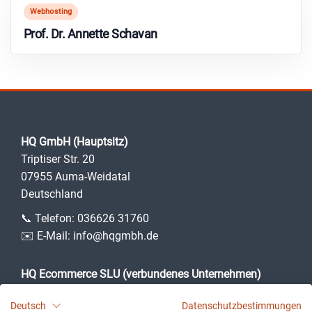
Webhosting
Prof. Dr. Annette Schavan
HQ GmbH (Hauptsitz)
Triptiser Str. 20
07955 Auma-Weidatal
Deutschland
📞 Telefon:
036626 31760
✉️ E-Mail:
info@hqgmbh.de
HQ Ecommerce SLU (verbundenes Unternehmen)
Camí des Puig, 3
Deutsch
Datenschutzbestimmungen
07360 Lloseta (Illes Balears)