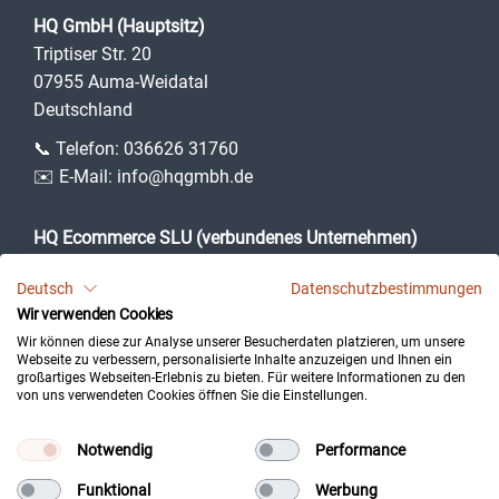
HQ GmbH (Hauptsitz)
Triptiser Str. 20
07955 Auma-Weidatal
Deutschland
📞 Telefon:
036626 31760
✉️ E-Mail:
info@hqgmbh.de
HQ Ecommerce SLU (verbundenes Unternehmen)
Camí des Puig, 3
Deutsch
Datenschutzbestimmungen
07360 Lloseta (Illes Balears)
Wir verwenden Cookies
Spanien
Wir können diese zur Analyse unserer Besucherdaten platzieren, um unsere
Webseite zu verbessern, personalisierte Inhalte anzuzeigen und Ihnen ein
großartiges Webseiten-Erlebnis zu bieten. Für weitere Informationen zu den
von uns verwendeten Cookies öffnen Sie die Einstellungen.
Impressum
Datenschutz
Notwendig
Performance
Kontakt
Funktional
Werbung
Cookie-Einstellungen