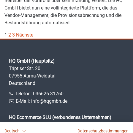
Betreiber die Kontrolle über sein Branding verliert. Die HQ
GmbH bietet nun eine vollintegrierte Plattform, die das
Vendor-Management, die Provisionsabrechnung und die
Bestandsführung automatisiert.
Seitennummerierung
1
2
3
Nächste
der
Beiträge
HQ GmbH (Hauptsitz)
Triptiser Str. 20
07955 Auma-Weidatal
Deutschland
📞 Telefon:
036626 31760
✉️ E-Mail:
info@hqgmbh.de
HQ Ecommerce SLU (verbundenes Unternehmen)
Camí des Puig, 3
Deutsch
Datenschutzbestimmungen
07360 Lloseta (Illes Balears)