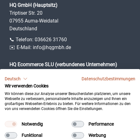
HQ GmbH (Hauptsitz)
Triptiser Str. 20
07955 Auma-Weidatal
Deutschland
📞 Telefon:
036626 31760
✉️ E-Mail:
info@hqgmbh.de
HQ Ecommerce SLU (verbundenes Unternehmen)
Camí des Puig, 3
Deutsch
Datenschutzbestimmungen
07360 Lloseta (Illes Balears)
Wir verwenden Cookies
Spanien
Wir können diese zur Analyse unserer Besucherdaten platzieren, um unsere
Webseite zu verbessern, personalisierte Inhalte anzuzeigen und Ihnen ein
großartiges Webseiten-Erlebnis zu bieten. Für weitere Informationen zu den
von uns verwendeten Cookies öffnen Sie die Einstellungen.
Impressum
Datenschutz
Notwendig
Performance
Kontakt
Funktional
Werbung
Cookie-Einstellungen