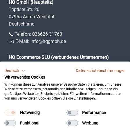
HQ GmbH (Hauptsitz)
Triptiser Str. 20
07955 Auma-Weidatal
Deutschland
📞 Telefon:
036626 31760
✉️ E-Mail:
info@hqgmbh.de
HQ Ecommerce SLU (verbundenes Unternehmen)
Camí des Puig, 3
Deutsch
Datenschutzbestimmungen
07360 Lloseta (Illes Balears)
Wir verwenden Cookies
Spanien
Wir können diese zur Analyse unserer Besucherdaten platzieren, um unsere
Webseite zu verbessern, personalisierte Inhalte anzuzeigen und Ihnen ein
großartiges Webseiten-Erlebnis zu bieten. Für weitere Informationen zu den
von uns verwendeten Cookies öffnen Sie die Einstellungen.
Impressum
Datenschutz
Notwendig
Performance
Kontakt
Funktional
Werbung
Cookie-Einstellungen