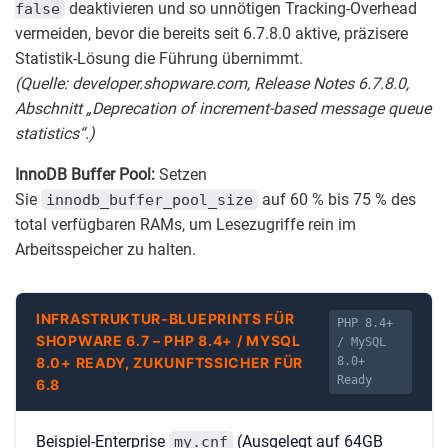
deaktivieren und so unnötigen Tracking-Overhead
false
vermeiden, bevor die bereits seit 6.7.8.0 aktive, präzisere
Statistik-Lösung die Führung übernimmt.
(Quelle: developer.shopware.com, Release Notes 6.7.8.0,
Abschnitt „Deprecation of increment-based message queue
statistics“.)
InnoDB Buffer Pool:
Setzen
Sie
auf 60 % bis 75 % des
innodb_buffer_pool_size
total verfügbaren RAMs, um Lesezugriffe rein im
Arbeitsspeicher zu halten.
INFRASTRUKTUR-BLUEPRINTS FÜR
PHP 8.4+
SHOPWARE 6.7 – PHP 8.4+ / MYSQL
/ MySQL
8.0+ READY, ZUKUNFTSSICHER FÜR
8.0+
Ready
6.8
Beispiel-Enterprise
(Ausgelegt auf 64GB
my.cnf