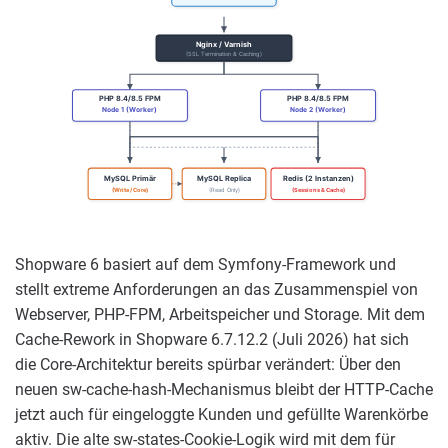
Nginx / Varnish
(SSL Termination & Caching)
PHP 8.4/8.5 FPM
PHP 8.4/8.5 FPM
Node 1 (Worker)
Node 2 (Worker)
MySQL Primär
MySQL Replica
Redis (2 Instanzen)
(Write / Core)
(Read Only)
(Sessions & Cache)
Shopware 6 basiert auf dem Symfony-Framework und
stellt extreme Anforderungen an das Zusammenspiel von
Webserver, PHP-FPM, Arbeitspeicher und Storage. Mit dem
Cache-Rework in Shopware 6.7.12.2 (Juli 2026) hat sich
die Core-Architektur bereits spürbar verändert: Über den
neuen sw-cache-hash-Mechanismus bleibt der HTTP-Cache
jetzt auch für eingeloggte Kunden und gefüllte Warenkörbe
aktiv. Die alte sw-states-Cookie-Logik wird mit dem für