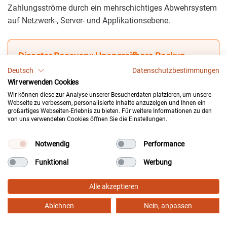
Zahlungsströme durch ein mehrschichtiges Abwehrsystem
auf Netzwerk-, Server- und Applikationsebene.
Disaster Recovery: Unangreifbare Backup-
Infrastrukturen
Deutsch
Datenschutzbestimmungen
Wir verwenden Cookies
Klassische Datensicherungen auf demselben Server-Volume
Wir können diese zur Analyse unserer Besucherdaten platzieren, um unsere
bieten keinen Schutz vor gezielten Ransomware-Angriffen.
Webseite zu verbessern, personalisierte Inhalte anzuzeigen und Ihnen ein
Ein professionelles Enterprise-Setup erzwingt daher eine
großartiges Webseiten-Erlebnis zu bieten. Für weitere Informationen zu den
von uns verwendeten Cookies öffnen Sie die Einstellungen.
strikte Trennung: Verschlüsselte Snapshots werden als
Offsite Backups
in ein separates, geografisch disloziertes
Rechenzentrum repliziert. Durch den Einsatz von
Immutable
Notwendig
Performance
Backups
(unveränderliche Speichersysteme via WORM-
Funktional
Werbung
Prinzip: Write Once, Read Many) wird sichergestellt, dass
einmal geschriebene Backups über einen definierten
Alle akzeptieren
Zeitraum hinweg weder von Angreifern noch von
kompromittierten System-Accounts gelöscht oder
Ablehnen
Nein, anpassen
nachträglich verschlüsselt werden können.