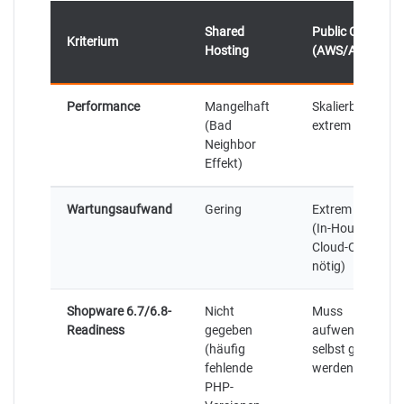
Shared
Public Cloud
Kriterium
Hosting
(AWS/Azure)
Performance
Mangelhaft
Skalierbar, aber
(Bad
extrem komplex
Neighbor
Effekt)
Wartungsaufwand
Gering
Extrem hoch
(In-House
Cloud-Ops
nötig)
Shopware 6.7/6.8-
Nicht
Muss
Readiness
gegeben
aufwendig
(häufig
selbst gebaut
fehlende
werden
PHP-