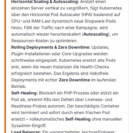
Horizontal Scaling & Autoscaling:
Anstatt einen
einzelnen Server vertikal zu vergrößern, fügt Kubernetes
über den Horizontal Pod Autoscaler (HPA) basierend auf
CPU- und RAM-Last dynamisch neue Shopware-Pods
hinzu. Fällt der Traffic nach einer Kampagne, wird
automatisch wieder herunterskaliert (
Autoscaling
), um
Ressourcen-Kosten zu optimieren.
Rolling Deployments & Zero Downtime:
Updates,
Plugin-Installationen oder Core-Upgrades werden
schrittweise eingespielt. Kubernetes ersetzt alte Pods
erst, wenn die neuen Instanzen die Health-Checks
erfolgreich bestehen. Das Ergebnis sind risikofreie
Deployments mit echter
Zero Downtime
im laufenden
Betrieb.
Self-Healing:
Blockiert ein PHP-Prozess oder stürzt ein
Pod ab, erkennt K8s den Defekt über Liveness- und
Readiness-Probes autonom. Der beschädigte Container
wird terminiert und sofort durch einen frischen Pod
ersetzt – vollautomatisches
Self-Healing
ohne manuellen
Sysadmin-Eingriff.
Load Balancer:
Ein vorgeschalteter, hochverfügbarer