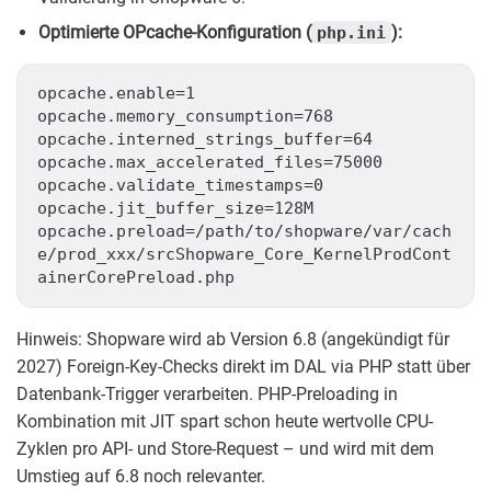
Optimierte OPcache-Konfiguration (
):
php.ini
opcache.enable=1

opcache.memory_consumption=768

opcache.interned_strings_buffer=64

opcache.max_accelerated_files=75000

opcache.validate_timestamps=0

opcache.jit_buffer_size=128M

opcache.preload=/path/to/shopware/var/cach
e/prod_xxx/srcShopware_Core_KernelProdCont
ainerCorePreload.php
Hinweis: Shopware wird ab Version 6.8 (angekündigt für
2027) Foreign-Key-Checks direkt im DAL via PHP statt über
Datenbank-Trigger verarbeiten. PHP-Preloading in
Kombination mit JIT spart schon heute wertvolle CPU-
Zyklen pro API- und Store-Request – und wird mit dem
Umstieg auf 6.8 noch relevanter.