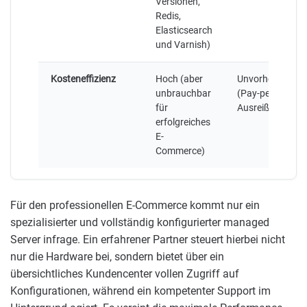
Versionen,
Redis,
Elasticsearch
und Varnish)
Kosteneffizienz
Hoch (aber
Unvorhersehbar
unbrauchbar
(Pay-per-Use
für
Ausreißer)
erfolgreiches
E-
Commerce)
Für den professionellen E-Commerce kommt nur ein
spezialisierter und vollständig konfigurierter managed
Server infrage. Ein erfahrener Partner steuert hierbei nicht
nur die Hardware bei, sondern bietet über ein
übersichtliches Kundencenter vollen Zugriff auf
Konfigurationen, während ein kompetenter Support im