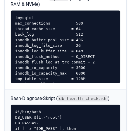
RAM & NVMe)
[mysqld]

max_connections         = 500

thread_cache_size       = 64

back_log                = 512

innodb_buffer_pool_size = 40G

innodb_log_file_size    = 2G

innodb_log_buffer_size  = 64M

innodb_flush_method     = O_DIRECT

innodb_flush_log_at_trx_commit = 2

innodb_io_capacity      = 3000

innodb_io_capacity_max  = 6000

tmp_table_size          = 128M

max_heap_table_size     = 128M

sort_buffer_size        = 4M

join_buffer_size        = 4M

Bash-Diagnose-Skript (
)
db_health_check.sh
table_open_cache        = 4000

table_definition_cache  = 2000

#!/bin/bash

optimizer_search_depth  = 0
DB_USER=${1:-"root"}

DB_PASS=$2

if [ -z "$DB_PASS" ]; then
