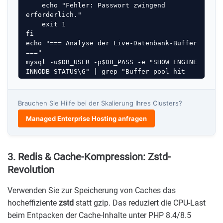
    echo "Fehler: Passwort zwingend 
erforderlich."

    exit 1

fi

echo "=== Analyse der Live-Datenbank-Buffer 
==="

mysql -u$DB_USER -p$DB_PASS -e "SHOW ENGINE 
INNODB STATUS\G" | grep "Buffer pool hit 
rate"

echo -e "\n--- Temporäre Tabellen 
Auslastung ---"

Brauchen Sie Hilfe bei der Skalierung Ihres Clusters?
mysql -u$DB_USER -p$DB_PASS -e "SHOW GLOBAL 
Managed Enterprise Hosting anfragen
STATUS LIKE 'Created_tmp%';"
3. Redis & Cache-Kompression: Zstd-
Revolution
Verwenden Sie zur Speicherung von Caches das
hocheffiziente
zstd
statt gzip. Das reduziert die CPU-Last
beim Entpacken der Cache-Inhalte unter PHP 8.4/8.5