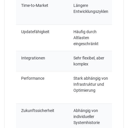
Time-to-Market
Längere
Schn
Entwicklungszyklen
Impl
neue
Updatefähigkeit
Häufig durch
Stan
Altlasten
Upgr
eingeschränkt
Integrationen
Sehr flexibel, aber
Mode
komplex
First
Performance
Stark abhängig von
Hoh
Infrastruktur und
Perf
Optimierung
berei
Stan
Zukunftssicherheit
Abhängig von
Mod
individueller
Plat
Systemhistorie
aktiv