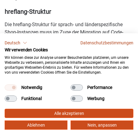
hreflang-Struktur
Die hreflang-Struktur für sprach- und länderspezifische
Shop-Instanzen muss im Zuge der Migration auf Code-
Ebene neu deklariert werden.
Sie stellt sicher, dass
Deutsch
Datenschutzbestimmungen
internationale Zielgruppen im deutschsprachigen und
Wir verwenden Cookies
globalen Markt die exakte Sprachversion in den SERPs
Wir können diese zur Analyse unserer Besucherdaten platzieren, um unsere
ausgespielt bekommen.
Fehler in diesem Mapping führen
Webseite zu verbessern, personalisierte Inhalte anzuzeigen und Ihnen ein
großartiges Webseiten-Erlebnis zu bieten. Für weitere Informationen zu den
zu Geotargeting-Konflikten und Sichtbarkeitsverlusten.
von uns verwendeten Cookies öffnen Sie die Einstellungen.
Zero-Downtime
Notwendig
Performance
Migrationsarchitektur
Funktional
Werbung
Alle akzeptieren
Ablehnen
Nein, anpassen