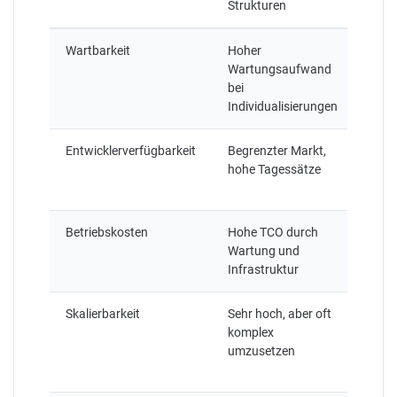
Strukturen
Laye
Wartbarkeit
Hoher
Stan
Wartungsaufwand
Erwe
bei
und 
Individualisierungen
Upda
Entwicklerverfügbarkeit
Begrenzter Markt,
Groß
hohe Tagessätze
und 
Verf
Betriebskosten
Hohe TCO durch
Nied
Wartung und
lauf
Infrastruktur
Betr
Skalierbarkeit
Sehr hoch, aber oft
Hoh
komplex
Skali
umzusetzen
geri
Komp