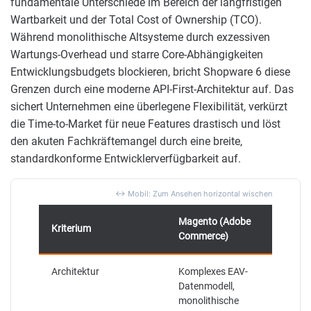
fundamentale Unterschiede im Bereich der langfristigen
Wartbarkeit und der Total Cost of Ownership (TCO).
Während monolithische Altsysteme durch exzessiven
Wartungs-Overhead und starre Core-Abhängigkeiten
Entwicklungsbudgets blockieren, bricht Shopware 6 diese
Grenzen durch eine moderne API-First-Architektur auf. Das
sichert Unternehmen eine überlegene Flexibilität, verkürzt
die Time-to-Market für neue Features drastisch und löst
den akuten Fachkräftemangel durch eine breite,
standardkonforme Entwicklerverfügbarkeit auf.
Magento (Adobe
Kriterium
Shop
Commerce)
Architektur
Komplexes EAV-
API-F
Datenmodell,
Archi
monolithische
Data