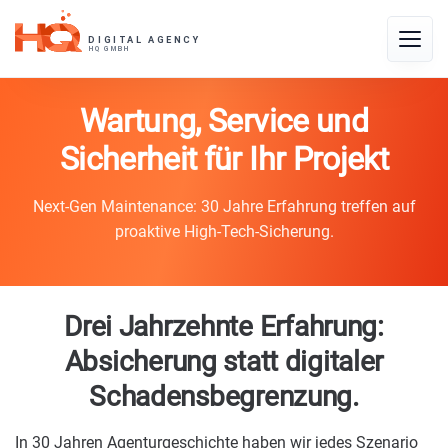
Skip
to
Toggle
content
naviga
Wartung, Service und
Sicherheit für Ihr Projekt
Next-Gen Maintenance: 30 Jahre Erfahrung treffen auf
proaktive High-Tech-Sicherung.
Drei Jahrzehnte Erfahrung:
Absicherung statt digitaler
Schadensbegrenzung.
In 30 Jahren Agenturgeschichte haben wir jedes Szenario