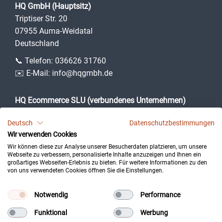
HQ GmbH (Hauptsitz)
Triptiser Str. 20
07955 Auma-Weidatal
Deutschland
📞 Telefon:
036626 31760
✉️ E-Mail:
info@hqgmbh.de
HQ Ecommerce SLU (verbundenes Unternehmen)
Camí des Puig, 3
Deutsch
Datenschutzbestimmungen
07360 Lloseta (Illes Balears)
Wir verwenden Cookies
Spanien
Wir können diese zur Analyse unserer Besucherdaten platzieren, um unsere
Webseite zu verbessern, personalisierte Inhalte anzuzeigen und Ihnen ein
großartiges Webseiten-Erlebnis zu bieten. Für weitere Informationen zu den
von uns verwendeten Cookies öffnen Sie die Einstellungen.
Impressum
Datenschutz
Notwendig
Performance
Kontakt
Funktional
Werbung
Cookie-Einstellungen