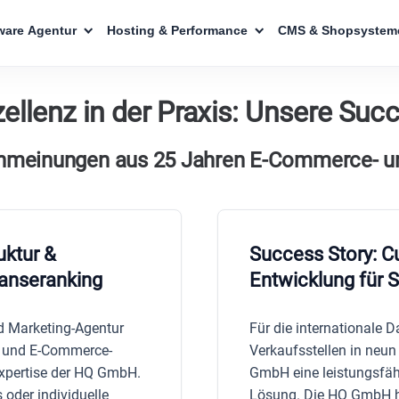
are Agentur
Hosting & Performance
CMS & Shopsystem
zellenz in der Praxis: Unsere Suc
enmeinungen aus 25 Jahren E-Commerce- un
uktur &
Success Story: C
anseranking
Entwicklung für
nd Marketing-Agentur
Für die internationale D
 und E-Commerce-
Verkaufsstellen in neu
Expertise der HQ GmbH.
GmbH eine leistungsfähi
oder individuelle
Lösung. Die HQ GmbH ha