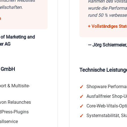
ifischen Websites
Rahmen des vollstä
ellschaften.
wurde die Perform
rund 50 % verbesser
 of Marketing and
er AG
— Jörg Schiermeier,
Q GmbH
Technische Leistun
rt & Multisite-
Shopware Performan
Ausfallfreier Shop
von Relaunches
Core-Web-Vitals-Opt
dPress-Plugins
Systemstabilität, Sk
llservice