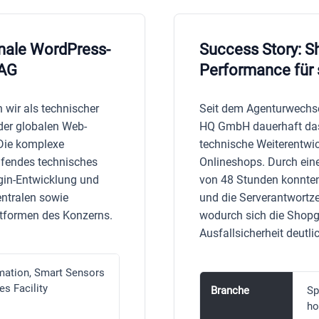
onale WordPress-
Success Story: S
 AG
Performance für 
 wir als technischer
Seit dem Agenturwechse
der globalen Web-
HQ GmbH dauerhaft das 
. Die komplexe
technische Weiterentwi
eifendes technisches
Onlineshops. Durch ein
gin-Entwicklung und
von 48 Stunden konnten 
entralen sowie
und die Serverantwortze
ttformen des Konzerns.
wodurch sich die Shopg
Ausfallsicherheit deutli
ation, Smart Sensors
s Facility
Branche
Sp
ho