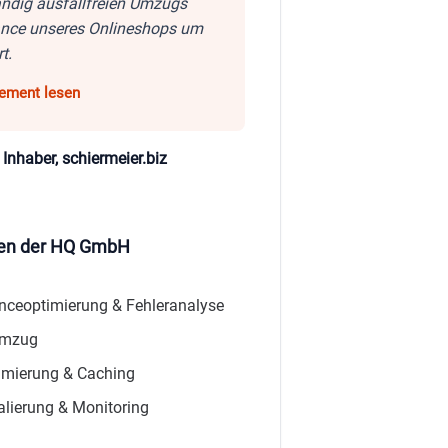
ndig ausfallfreien Umzugs
ance unseres Onlineshops um
t.
 Inhaber, schiermeier.biz
gen der HQ GmbH
ceoptimierung & Fehleranalyse
-Umzug
imierung & Caching
alierung & Monitoring