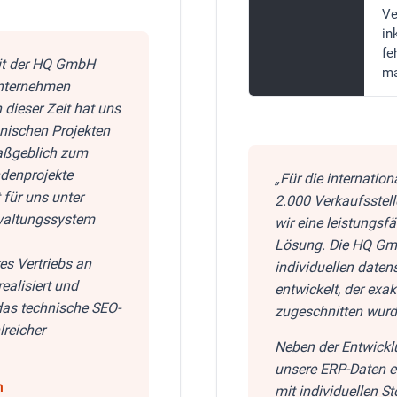
Ve
in
fe
mit der HQ GmbH
ma
nternehmen
dieser Zeit hat uns
nischen Projekten
maßgeblich zum
ndenprojekte
„Für die internation
für uns unter
2.000 Verkaufsstel
rwaltungssystem
wir eine leistungsf
Lösung. Die HQ Gmb
es Vertriebs an
individuellen date
ealisiert und
entwickelt, der exa
das technische SEO-
zugeschnitten wurd
reicher
Neben der Entwickl
unsere ERP-Daten en
mit individuellen S