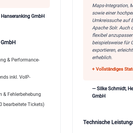
Maps-Integration, 
sowie einer hochper
er, Hanseranking GmbH
Umkreissuche auf 
Apache Solr. Auch 
flexibel anzupasse
Q GmbH
beispielsweise für 
exportieren, erleich
erheblich.
ung & Performance-
nds inkl. VoIP-
— Silke Schmidt, 
ion & Fehlerbehebung
GmbH
0 bearbeitete Tickets)
Technische Leistung