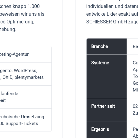
schen knapp 1.000
individuellen und date
 beweisen wir uns als
entwickelt, der exakt a
nce-Optimierung,
SCHIESSER GmbH zuges
hebung.
Branche
Be
eting-Agentur
Systeme
Cu
Ap
gento, WordPress,
To
, OXID, plentymarkets
Go
Mi
tlaufende
eit
Partner seit
02
Zu
technische Umsetzung
00 Support-Tickets
Ergebnis
Pe
Ab