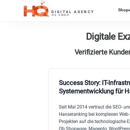
Skip
Shopw
to
content
Digitale Ex
Verifizierte Kund
Success Story: IT-Infrastr
Systementwicklung für H
Seit Mai 2014 vertraut die SEO- u
Hanseranking bei komplexen Web-
Projekten auf die technologische 
Ob Shopware, Magento, WordPress 