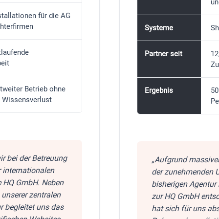
un
tallationen für die AG
hterfirmen
Systeme
Sh
tlaufende
Partner seit
12
eit
Zu
ltweiter Betrieb ohne
Ergebnis
50
n Wissensverlust
Pe
ir bei der Betreuung
„Aufgrund massive
 internationalen
der zunehmenden Un
ie HQ GmbH. Neben
bisherigen Agentur
 unserer zentralen
zur HQ GmbH entsc
r begleitet uns das
hat sich für uns abs