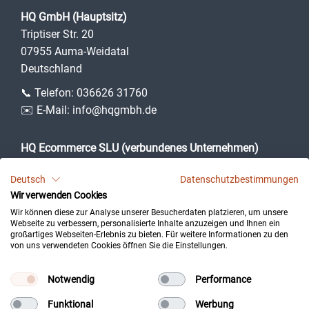
HQ GmbH (Hauptsitz)
Triptiser Str. 20
07955 Auma-Weidatal
Deutschland
📞 Telefon:
036626 31760
✉️ E-Mail:
info@hqgmbh.de
HQ Ecommerce SLU (verbundenes Unternehmen)
Camí des Puig, 3
Deutsch
Datenschutzbestimmungen
07360 Lloseta (Illes Balears)
Wir verwenden Cookies
Spanien
Wir können diese zur Analyse unserer Besucherdaten platzieren, um unsere
Webseite zu verbessern, personalisierte Inhalte anzuzeigen und Ihnen ein
großartiges Webseiten-Erlebnis zu bieten. Für weitere Informationen zu den
von uns verwendeten Cookies öffnen Sie die Einstellungen.
Impressum
Datenschutz
Notwendig
Performance
Kontakt
Funktional
Werbung
Cookie-Einstellungen