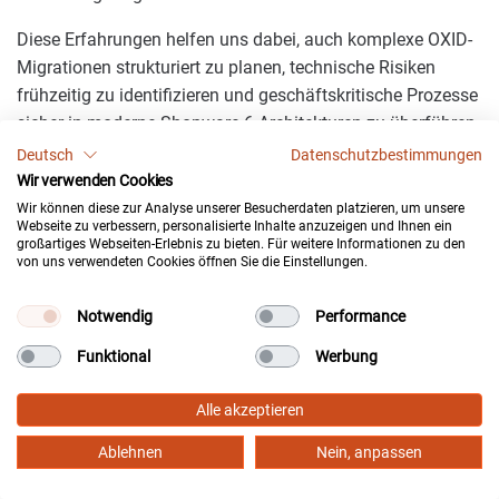
Diese Erfahrungen helfen uns dabei, auch komplexe OXID-
Migrationen strukturiert zu planen, technische Risiken
frühzeitig zu identifizieren und geschäftskritische Prozesse
sicher in moderne Shopware-6-Architekturen zu überführen.
Deutsch
Datenschutzbestimmungen
100 % Inhouse Engineering durch E-
Wir verwenden Cookies
Commerce- und Migrations-Experten
Wir können diese zur Analyse unserer Besucherdaten platzieren, um unsere
Webseite zu verbessern, personalisierte Inhalte anzuzeigen und Ihnen ein
großartiges Webseiten-Erlebnis zu bieten. Für weitere Informationen zu den
Alle Migrations-, Integrations- und Entwicklungsleistungen
von uns verwendeten Cookies öffnen Sie die Einstellungen.
werden durch unser festangestelltes Team aus
spezialisierten Entwickler-Experten der HQ GmbH
Notwendig
Performance
umgesetzt. Da unsere Entwickler nicht nur moderne
Funktional
Werbung
Zielsysteme wie Shopware 6 beherrschen, sondern auch
die tiefen Datenbankstrukturen jahrzehntealter Legacy-
Alle akzeptieren
Systeme (wie OS- oder XT-Commerce) von Grund auf
verstehen, bleibt das gesamte Projekt-Know-how in einer
Ablehnen
Nein, anpassen
Hand.