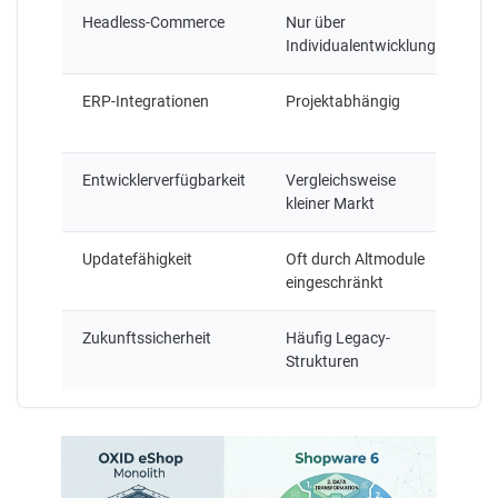
Headless-Commerce
Nur über
Nat
Individualentwicklung
ERP-Integrationen
Projektabhängig
Um
Ök
Entwicklerverfügbarkeit
Vergleichsweise
Gro
kleiner Markt
Co
Updatefähigkeit
Oft durch Altmodule
Lan
eingeschränkt
up
Zukunftssicherheit
Häufig Legacy-
Mo
Strukturen
Pla