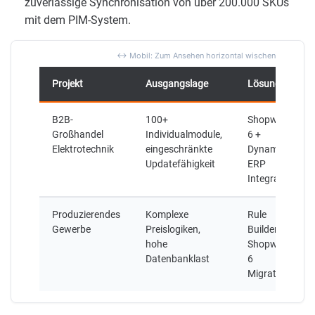
zuverlässige Synchronisation von über 200.000 SKUs
mit dem PIM-System.
Projekt
Ausgangslage
Lösung
B2B-
100+
Shopware
Großhandel
Individualmodule,
6 +
Elektrotechnik
eingeschränkte
Dynamics
Updatefähigkeit
ERP
Integration
Produzierendes
Komplexe
Rule
Gewerbe
Preislogiken,
Builder +
hohe
Shopware
Datenbanklast
6
Migration