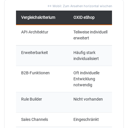
Vergleichskriterium
OXID eShop
Sh
API-Architektur
Teilweise individuell
API
erweitert
Erweiterbarkeit
Häufig stark
Sta
individualisiert
Plu
B2B-Funktionen
Oft individuelle
Nat
Entwicklung
Evo
notwendig
Rule Builder
Nicht vorhanden
Im
ent
Sales Channels
Eingeschränkt
Nat