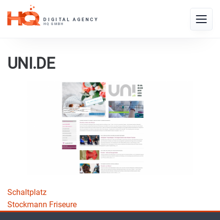
Skip
to
Toggle
content
naviga
UNI.DE
Beitragsnavigation
Schaltplatz
Stockmann Friseure