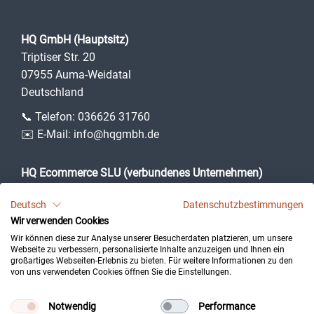
HQ GmbH (Hauptsitz)
Triptiser Str. 20
07955 Auma-Weidatal
Deutschland
📞 Telefon:
036626 31760
✉️ E-Mail:
info@hqgmbh.de
HQ Ecommerce SLU (verbundenes Unternehmen)
Camí des Puig, 3
Deutsch
Datenschutzbestimmungen
07360 Lloseta (Illes Balears)
Wir verwenden Cookies
Spanien
Wir können diese zur Analyse unserer Besucherdaten platzieren, um unsere
Webseite zu verbessern, personalisierte Inhalte anzuzeigen und Ihnen ein
großartiges Webseiten-Erlebnis zu bieten. Für weitere Informationen zu den
von uns verwendeten Cookies öffnen Sie die Einstellungen.
Impressum
Datenschutz
Notwendig
Performance