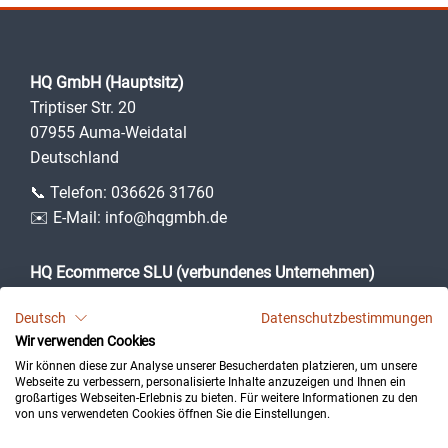
HQ GmbH (Hauptsitz)
Triptiser Str. 20
07955 Auma-Weidatal
Deutschland
📞 Telefon:
036626 31760
✉️ E-Mail:
info@hqgmbh.de
HQ Ecommerce SLU (verbundenes Unternehmen)
Camí des Puig, 3
Deutsch
Datenschutzbestimmungen
07360 Lloseta (Illes Balears)
Wir verwenden Cookies
Spanien
Wir können diese zur Analyse unserer Besucherdaten platzieren, um unsere
Webseite zu verbessern, personalisierte Inhalte anzuzeigen und Ihnen ein
großartiges Webseiten-Erlebnis zu bieten. Für weitere Informationen zu den
von uns verwendeten Cookies öffnen Sie die Einstellungen.
Impressum
Datenschutz