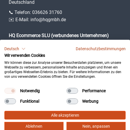
Deutschland
📞 Telefon:
036626 31760
✉️ E-Mail:
info@hqgmbh.de
HQ Ecommerce SLU (verbundenes Unternehmen)
Camí des Puig, 3
Deutsch
Datenschutzbestimmungen
07360 Lloseta (Illes Balears)
Wir verwenden Cookies
Spanien
Wir können diese zur Analyse unserer Besucherdaten platzieren, um unsere
Webseite zu verbessern, personalisierte Inhalte anzuzeigen und Ihnen ein
großartiges Webseiten-Erlebnis zu bieten. Für weitere Informationen zu den
von uns verwendeten Cookies öffnen Sie die Einstellungen.
Impressum
Datenschutz
Notwendig
Performance
Kontakt
Funktional
Werbung
Cookie-Einstellungen
Redaktionelle Richtlinien
Alle akzeptieren
Ablehnen
Nein, anpassen