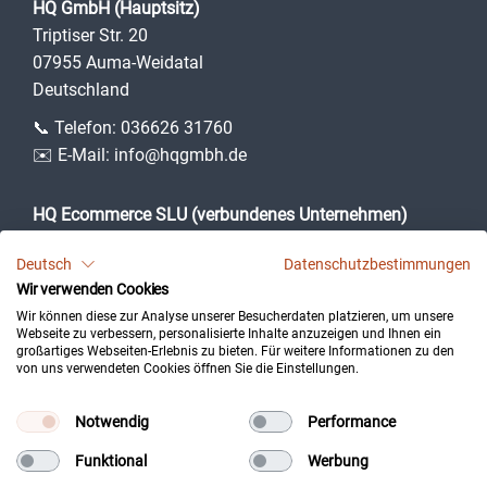
HQ GmbH (Hauptsitz)
Triptiser Str. 20
07955 Auma-Weidatal
Deutschland
📞 Telefon:
036626 31760
✉️ E-Mail:
info@hqgmbh.de
HQ Ecommerce SLU (verbundenes Unternehmen)
Camí des Puig, 3
Deutsch
Datenschutzbestimmungen
07360 Lloseta (Illes Balears)
Wir verwenden Cookies
Spanien
Wir können diese zur Analyse unserer Besucherdaten platzieren, um unsere
Webseite zu verbessern, personalisierte Inhalte anzuzeigen und Ihnen ein
großartiges Webseiten-Erlebnis zu bieten. Für weitere Informationen zu den
von uns verwendeten Cookies öffnen Sie die Einstellungen.
Impressum
Datenschutz
Notwendig
Performance
Kontakt
Funktional
Werbung
Cookie-Einstellungen