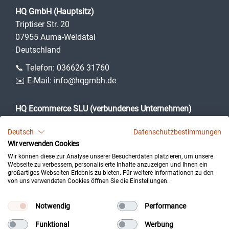
HQ GmbH (Hauptsitz)
Triptiser Str. 20
07955 Auma-Weidatal
Deutschland
📞 Telefon:
036626 31760
✉️ E-Mail:
info@hqgmbh.de
HQ Ecommerce SLU (verbundenes Unternehmen)
Camí des Puig, 3
Deutsch
Datenschutzbestimmungen
07360 Lloseta (Illes Balears)
Wir verwenden Cookies
Spanien
Wir können diese zur Analyse unserer Besucherdaten platzieren, um unsere
Webseite zu verbessern, personalisierte Inhalte anzuzeigen und Ihnen ein
großartiges Webseiten-Erlebnis zu bieten. Für weitere Informationen zu den
von uns verwendeten Cookies öffnen Sie die Einstellungen.
Impressum
Datenschutz
Notwendig
Performance
Kontakt
Funktional
Werbung
Cookie-Einstellungen