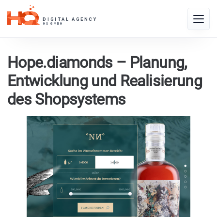
Skip
to
Toggle
content
naviga
Hope.diamonds – Planung,
Entwicklung und Realisierung
des Shopsystems