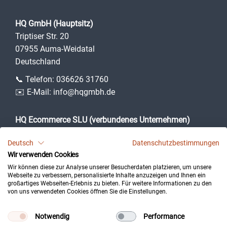
HQ GmbH (Hauptsitz)
Triptiser Str. 20
07955 Auma-Weidatal
Deutschland
📞 Telefon:
036626 31760
✉️ E-Mail:
info@hqgmbh.de
HQ Ecommerce SLU (verbundenes Unternehmen)
Camí des Puig, 3
Deutsch
Datenschutzbestimmungen
07360 Lloseta (Illes Balears)
Wir verwenden Cookies
Spanien
Wir können diese zur Analyse unserer Besucherdaten platzieren, um unsere
Webseite zu verbessern, personalisierte Inhalte anzuzeigen und Ihnen ein
großartiges Webseiten-Erlebnis zu bieten. Für weitere Informationen zu den
von uns verwendeten Cookies öffnen Sie die Einstellungen.
Impressum
Datenschutz
Notwendig
Performance
Kontakt