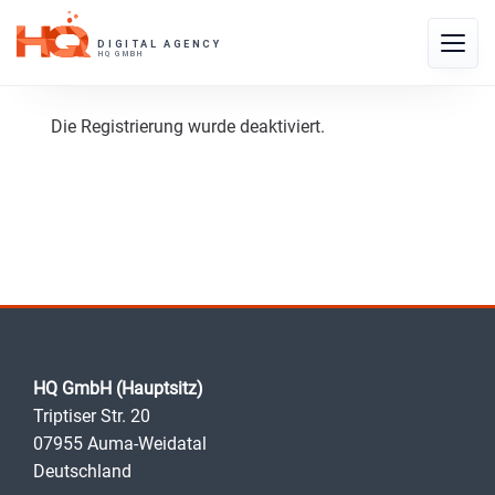
Skip
to
Toggle
content
naviga
Die Registrierung wurde deaktiviert.
HQ GmbH (Hauptsitz)
Triptiser Str. 20
07955 Auma-Weidatal
Deutschland